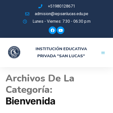
+51980128671
admision@iepsanlucas.edu.pe
Lunes - Viernes: 7:30 - 06:30 p.m
INSTITUCIÓN EDUCATIVA
PRIVADA "SAN LUCAS"
Experiencia
Instrumento
Archivos De La
Categoría:
Bienvenida