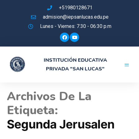
+51980128671
admision@iepsanlucas.edu.pe
Lunes - Viernes: 7:30 - 06:30 p.m
INSTITUCIÓN EDUCATIVA
PRIVADA "SAN LUCAS"
Experiencia
Instrumento
Archivos De La
Etiqueta:
Segunda Jerusalen